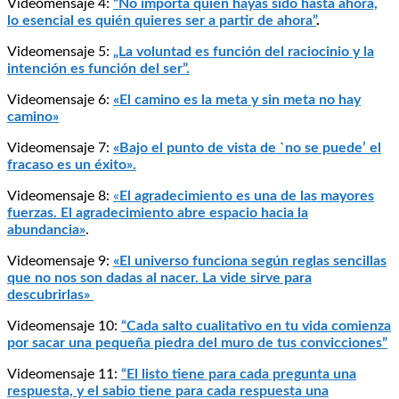
Videomensaje 4:
“No importa quién hayas sido hasta ahora,
lo esencial es quién quieres ser a partir de ahora”
.
Videomensaje 5:
„La voluntad es función del raciocinio y la
intención es función del ser”.
Videomensaje 6:
«El camino es la meta y sin meta no hay
camino»
Videomensaje 7:
«Bajo el punto de vista de `no se puede’ el
fracaso es un éxito».
Videomensaje 8:
«
El agradecimiento es una de las mayores
fuerzas. El agradecimiento abre espacio hacia la
abundancia»
.
Videomensaje 9:
«El universo funciona según reglas sencillas
que no nos son dadas al nacer. La vide sirve para
descubrirlas»
Videomensaje 10:
“Cada salto cualitativo en tu vida comienza
por sacar una pequeña piedra del muro de tus convicciones”
Videomensaje 11:
“El listo tiene para cada pregunta una
respuesta, y el sabio tiene para cada respuesta una