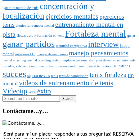
concentración y
ganar un partido de tenis
focalización
ejercicios mentales
ejercicios
entrenamiento mental en
tenis
Entrenador mental
elogios
Fortaleza mental
pista
ganar
flowandgrow
formación en tenis
ganar partidos
interview
juego
identidad competitiva
manejo pensamientos
mental
jugadores ITF
manejo de emociones
mental coaching
mental coaching tenis
olimpiadas
personalidad
plan de entrenamiento tenis
rutinas
psicologia del tenis
rendimiento bajo presion
rendimiento mental tenis
rio 2016
succes
tenis foraleza
tip
superar nervios
tenis
tenis de competición
videos de entrenamiento de tenis
mental
Videotip
éxito
WTA
Search
Contáctame…y…
¡Será para mí un placer responder a tus preguntas! RESERVA