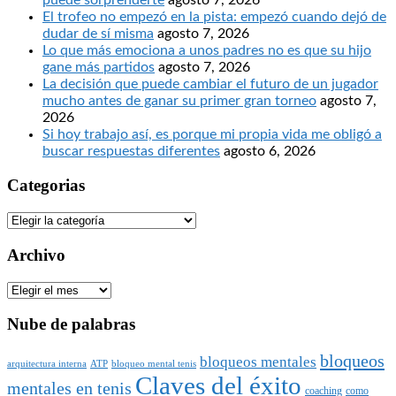
El trofeo no empezó en la pista: empezó cuando dejó de
dudar de sí misma
agosto 7, 2026
Lo que más emociona a unos padres no es que su hijo
gane más partidos
agosto 7, 2026
La decisión que puede cambiar el futuro de un jugador
mucho antes de ganar su primer gran torneo
agosto 7,
2026
Si hoy trabajo así, es porque mi propia vida me obligó a
buscar respuestas diferentes
agosto 6, 2026
Categorias
Categorias
Archivo
Archivo
Nube de palabras
bloqueos
bloqueos mentales
arquitectura interna
ATP
bloqueo mental tenis
Claves del éxito
mentales en tenis
coaching
como