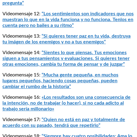
pregunta”
Videomensaje 12:
“Los sentimientos son indicadores que nos
muestran lo que en la vida funciona y no funciona. Tenlos en
cuenta pero no bailes a su ritmo”
Videomensaje 13:
“Si quieres tener paz en tu vida, destruya
tu imágen de los enemigos y no a tus enemigos“
Videomensaje 14:
“Sientes lo que piensas. Tus emociones
siguen a tus pensamientos y evaluaciones. Si quieres tener
otras emociones, cambia tu forma de pensar y de juzgar”
Videomensaje 15:
“Mucha gente pequeña, en muchos
lugares pequeños, haciendo cosas pequeñas, pueden
cambiar el rumbo de la historia”
Videomensaje 16:
«Los resultados son una consecuencia de
la intención, no de trabajar (o hacer), si no cada adicto al
trabajo sería millonario»
Videomensaje 17
:
“Quien no está en paz y totalmente de
acuerdo con su pasado, tendrá que repetirlo”
Videomensaje 18:
“Siempre hay cuatro posibilidades: Ama lo