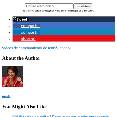
Inscribirse
Tus
datos
están protegidos y no serán entregados a terceros.
tweet
compartir
compartir
ahorrar
videos de entrenamiento de tenis
Videotip
About the Author
maite
You Might Also Like