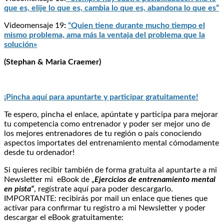
que es, elije lo que es, cambia lo que es, abandona lo que es”
Videomensaje 19
:
“Quien tiene durante mucho tiempo el
mismo problema, ama más la ventaja del problema que la
solución»
(Stephan & Maria Craemer)
¡Pincha aquí para apuntarte y participar gratuitamente!
Te espero, pincha el enlace, apúntate y participa para mejorar
tu competencia como entrenador y poder ser mejor uno de
los mejores entrenadores de tu región o país conociendo
aspectos importates del entrenamiento mental cómodamente
desde tu ordenador!
Si quieres recibir también de forma gratuita al apuntarte a mi
Newsletter mi eBook de „
Ejercicios de entrenamiento mental
en pista“
, regístrate aquí para poder descargarlo.
IMPORTANTE: recibirás por mail un enlace que tienes que
activar para confirmar tu registro a mi Newsletter y poder
descargar el eBook gratuitamente: