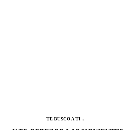
402
Clientes felices
980
Análisis de video
1650
Partidos live
20940
Horas de Coaching
TE BUSCO A TI...