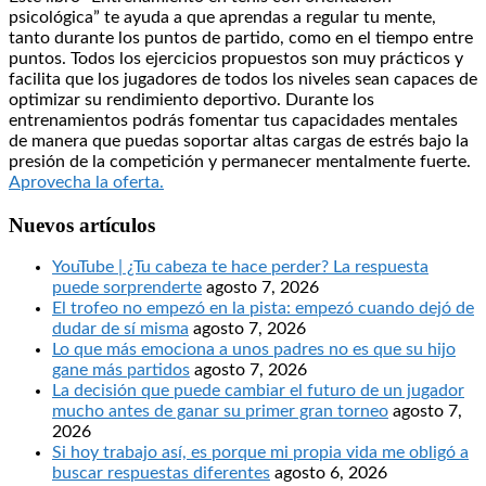
psicológica” te ayuda a que aprendas a regular tu mente,
tanto durante los puntos de partido, como en el tiempo entre
puntos. Todos los ejercicios propuestos son muy prácticos y
facilita que los jugadores de todos los niveles sean capaces de
optimizar su rendimiento deportivo. Durante los
entrenamientos podrás fomentar tus capacidades mentales
de manera que puedas soportar altas cargas de estrés bajo la
presión de la competición y permanecer mentalmente fuerte.
Aprovecha la oferta.
Nuevos artículos
YouTube | ¿Tu cabeza te hace perder? La respuesta
puede sorprenderte
agosto 7, 2026
El trofeo no empezó en la pista: empezó cuando dejó de
dudar de sí misma
agosto 7, 2026
Lo que más emociona a unos padres no es que su hijo
gane más partidos
agosto 7, 2026
La decisión que puede cambiar el futuro de un jugador
mucho antes de ganar su primer gran torneo
agosto 7,
2026
Si hoy trabajo así, es porque mi propia vida me obligó a
buscar respuestas diferentes
agosto 6, 2026