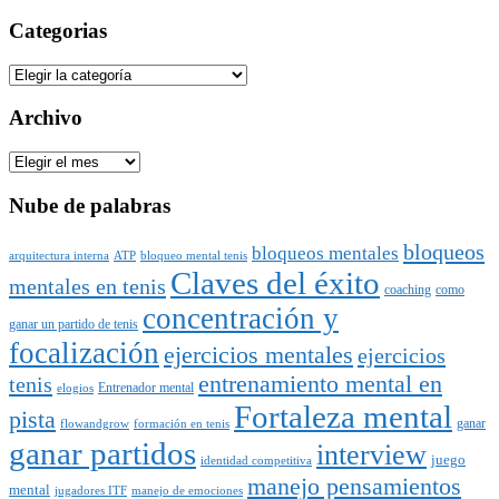
Categorias
Categorias
Archivo
Archivo
Nube de palabras
bloqueos
bloqueos mentales
arquitectura interna
ATP
bloqueo mental tenis
Claves del éxito
mentales en tenis
coaching
como
concentración y
ganar un partido de tenis
focalización
ejercicios mentales
ejercicios
entrenamiento mental en
tenis
Entrenador mental
elogios
Fortaleza mental
pista
ganar
flowandgrow
formación en tenis
ganar partidos
interview
juego
identidad competitiva
manejo pensamientos
mental
jugadores ITF
manejo de emociones