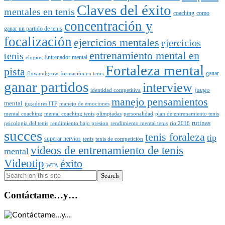
Claves del éxito
mentales en tenis
coaching
como
concentración y
ganar un partido de tenis
focalización
ejercicios mentales
ejercicios
entrenamiento mental en
tenis
Entrenador mental
elogios
Fortaleza mental
pista
ganar
flowandgrow
formación en tenis
ganar partidos
interview
juego
identidad competitiva
manejo pensamientos
mental
jugadores ITF
manejo de emociones
mental coaching
mental coaching tenis
olimpiadas
personalidad
plan de entrenamiento tenis
rutinas
psicologia del tenis
rendimiento bajo presion
rendimiento mental tenis
rio 2016
succes
tenis foraleza
tip
superar nervios
tenis
tenis de competición
videos de entrenamiento de tenis
mental
Videotip
éxito
WTA
Search
Contáctame…y…