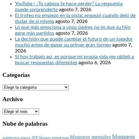
YouTube | ¿Tu cabeza te hace perder? La respuesta
puede sorprenderte
agosto 7, 2026
El trofeo no empezó en la pista: empezó cuando dejó de
dudar de sí misma
agosto 7, 2026
Lo que más emociona a unos padres no es que su hijo
gane más partidos
agosto 7, 2026
La decisión que puede cambiar el futuro de un jugador
mucho antes de ganar su primer gran torneo
agosto 7,
2026
Si hoy trabajo así, es porque mi propia vida me obligó a
buscar respuestas diferentes
agosto 6, 2026
Categorias
Categorias
Archivo
Archivo
Nube de palabras
bloqueos
bloqueos mentales
arquitectura interna
ATP
bloqueo mental tenis