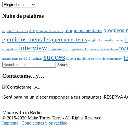
Archivo
Nube de palabras
bloqueos m
bloqueos mentales
arquitectura interna
ATP
bloqueo mental tenis
ejercicios mentales
e
ejercicios tenis
Entrenador mental
elogios
interview
man
juego mental
competitiva
jugadores ITF
manejo de emociones
succes
t
rutinas
superar nervios
mental tenis
rio 2016
tenis
tenis de competición
Search
Contáctame…y…
¡Será para mí un placer responder a tus preguntas! RESERV
Made with
in Berlin
© 2015-2020 Maite Torres Terry - All Rights Reserved
Imprenta
|
Condiciones y privacidad