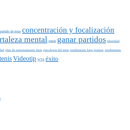
concentración y focalización
artido de tenis
rtaleza mental
ganar partidos
ganar
identidad
dad
plan de entrenamiento tenis
psicologia del tenis
rendimiento bajo presion
rendimiento
tenis
Videotip
éxito
WTA
e