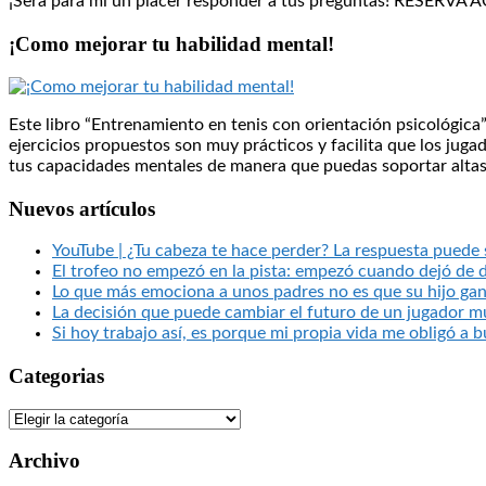
¡Será para mí un placer responder a tus preguntas! RESERV
¡Como mejorar tu habilidad mental!
Este libro “Entrenamiento en tenis con orientación psicológica
ejercicios propuestos son muy prácticos y facilita que los jug
tus capacidades mentales de manera que puedas soportar altas
Nuevos artículos
YouTube | ¿Tu cabeza te hace perder? La respuesta puede
El trofeo no empezó en la pista: empezó cuando dejó de 
Lo que más emociona a unos padres no es que su hijo ga
La decisión que puede cambiar el futuro de un jugador m
Si hoy trabajo así, es porque mi propia vida me obligó a 
Categorias
Categorias
Archivo