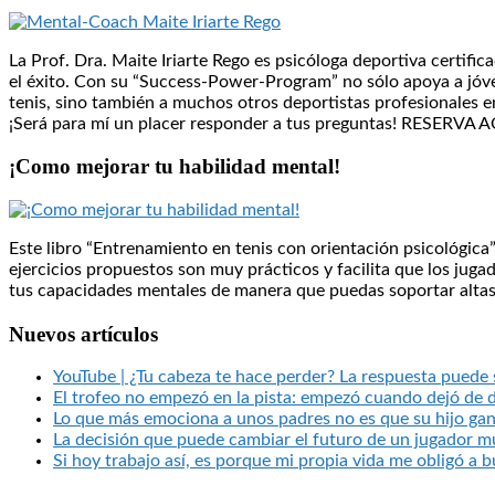
La Prof. Dra. Maite Iriarte Rego es psicóloga deportiva certif
el éxito. Con su “Success-Power-Program” no sólo apoya a jóven
tenis, sino también a muchos otros deportistas profesionales en 
¡Será para mí un placer responder a tus preguntas! RESERV
¡Como mejorar tu habilidad mental!
Este libro “Entrenamiento en tenis con orientación psicológica
ejercicios propuestos son muy prácticos y facilita que los jug
tus capacidades mentales de manera que puedas soportar altas
Nuevos artículos
YouTube | ¿Tu cabeza te hace perder? La respuesta puede
El trofeo no empezó en la pista: empezó cuando dejó de 
Lo que más emociona a unos padres no es que su hijo ga
La decisión que puede cambiar el futuro de un jugador m
Si hoy trabajo así, es porque mi propia vida me obligó a 