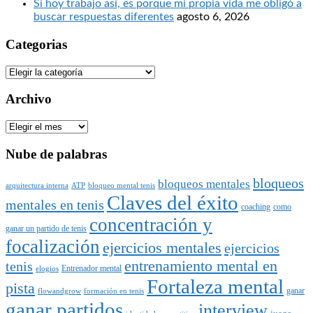
Si hoy trabajo así, es porque mi propia vida me obligó a
buscar respuestas diferentes
agosto 6, 2026
Categorias
Categorias
Archivo
Archivo
Nube de palabras
bloqueos
bloqueos mentales
arquitectura interna
ATP
bloqueo mental tenis
Claves del éxito
mentales en tenis
coaching
como
concentración y
ganar un partido de tenis
focalización
ejercicios mentales
ejercicios
entrenamiento mental en
tenis
Entrenador mental
elogios
Fortaleza mental
pista
ganar
flowandgrow
formación en tenis
ganar partidos
interview