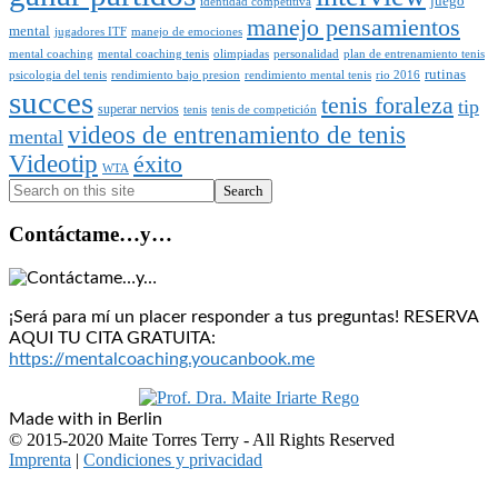
juego
identidad competitiva
manejo pensamientos
mental
jugadores ITF
manejo de emociones
mental coaching
mental coaching tenis
olimpiadas
personalidad
plan de entrenamiento tenis
rutinas
psicologia del tenis
rendimiento bajo presion
rendimiento mental tenis
rio 2016
succes
tenis foraleza
tip
superar nervios
tenis
tenis de competición
videos de entrenamiento de tenis
mental
Videotip
éxito
WTA
Search
Contáctame…y…
¡Será para mí un placer responder a tus preguntas! RESERVA
AQUI TU CITA GRATUITA:
https://mentalcoaching.youcanbook.me
Made with
in Berlin
© 2015-2020 Maite Torres Terry - All Rights Reserved
Imprenta
|
Condiciones y privacidad