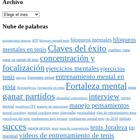
Archivo
Archivo
Nube de palabras
bloqueos
bloqueos mentales
arquitectura interna
ATP
bloqueo mental tenis
Claves del éxito
mentales en tenis
coaching
como
concentración y
ganar un partido de tenis
focalización
ejercicios mentales
ejercicios
entrenamiento mental en
tenis
Entrenador mental
elogios
Fortaleza mental
pista
ganar
flowandgrow
formación en tenis
ganar partidos
interview
juego
identidad competitiva
manejo pensamientos
mental
jugadores ITF
manejo de emociones
mental coaching
mental coaching tenis
olimpiadas
personalidad
plan de entrenamiento tenis
rutinas
psicologia del tenis
rendimiento bajo presion
rendimiento mental tenis
rio 2016
succes
tenis foraleza
tip
superar nervios
tenis
tenis de competición
videos de entrenamiento de tenis
mental