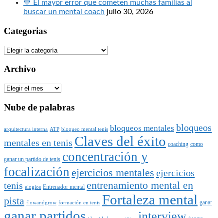
💙 El mayor error que cometen muchas familias al
buscar un mental coach
julio 30, 2026
Categorias
Categorias
Archivo
Archivo
Nube de palabras
bloqueos
bloqueos mentales
arquitectura interna
ATP
bloqueo mental tenis
Claves del éxito
mentales en tenis
coaching
como
concentración y
ganar un partido de tenis
focalización
ejercicios mentales
ejercicios
entrenamiento mental en
tenis
Entrenador mental
elogios
Fortaleza mental
pista
ganar
flowandgrow
formación en tenis
ganar partidos
interview